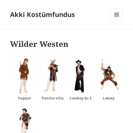
Akki Kostümfundus
MENÜ
UND
WIDGETS
Wilder Westen
Trapper
Pancho Villa
Cowboy Gr. S
Lakota