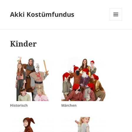
Akki Kostümfundus
MENÜ
UND
WIDGETS
Kinder
Historisch
Märchen