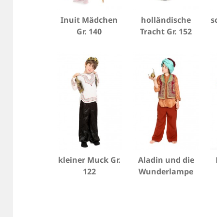
Inuit Mädchen
holländische
s
Gr. 140
Tracht Gr. 152
kleiner Muck Gr.
Aladin und die
122
Wunderlampe