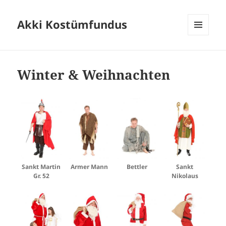
Akki Kostümfundus
MENÜ
UND
WIDGETS
Winter & Weihnachten
Sankt Martin
Armer Mann
Bettler
Sankt
Gr. 52
Nikolaus