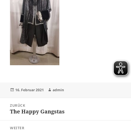
Veröffentlicht
Autor
16. Februar 2021
admin
am
Beitragsnavigation
ZURÜCK
The Happy Gangstas
Vorheriger
Beitrag:
WEITER