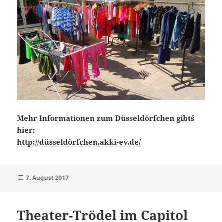
Mehr Informationen zum Düsseldörfchen gibt´s
hier:
http://düsseldörfchen.akki-ev.de/
Veröffentlicht
7. August 2017
am
Theater-Trödel im Capitol